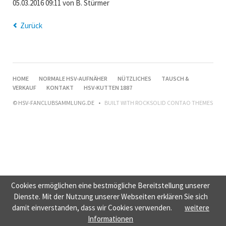
05.03.2016 09:11
von B. Stürmer
Zurück
NAVIGATION
HOME
NORMALE HSV-AUFNÄHER
NÜTZLICHES
TAUSCH &
ÜBERSPRINGEN
VERKAUF
KONTAKT
HSV-KUTTEN 1887
© HSV-FANCLUBSAMMLUNG.DE
BUILT WITH
ROCKSOLID CONTAO THEMES
Cookies ermöglichen eine bestmögliche Bereitstellung unserer
Dienste. Mit der Nutzung unserer Webseiten erklären Sie sich
damit einverstanden, dass wir Cookies verwenden.
weitere
Informationen