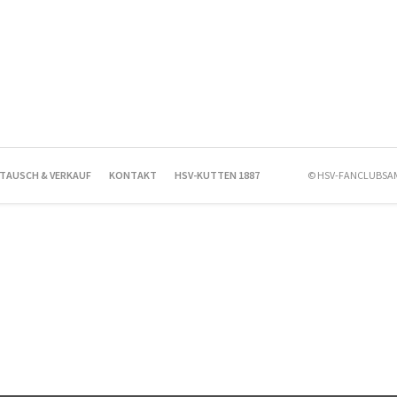
TAUSCH & VERKAUF
KONTAKT
HSV-KUTTEN 1887
© HSV-FANCLUBS