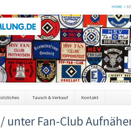
NAVIGATI
HOME
SI
ÜBERSPRI
Navigati
ützliches
Tausch & Verkauf
Kontakt
überspri
 / unter Fan-Club Aufnähe