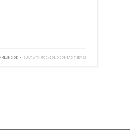
AMMLUNG.DE
BUILT WITH
ROCKSOLID CONTAO THEMES