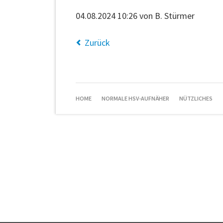
04.08.2024 10:26
von B. Stürmer
Zurück
NAVIGATION
HOME
NORMALE HSV-AUFNÄHER
NÜTZLICHES
ÜBERSPRINGEN