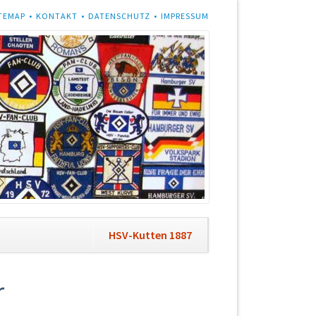
ON
TEMAP
KONTAKT
DATENSCHUTZ
IMPRESSUM
NGEN
on
HSV-Kutten 1887
ngen
r