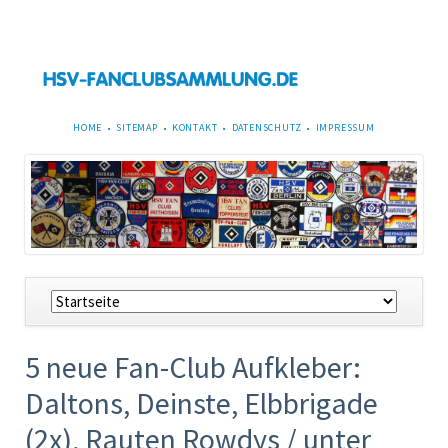
NAVIGATION
HOME
SITEMAP
KONTAKT
DATENSCHUTZ
IMPRESSUM
ÜBERSPRINGEN
Navigation
überspringen
5 neue Fan-Club Aufkleber:
Daltons, Deinste, Elbbrigade
(2x), Rauten Rowdys / unter