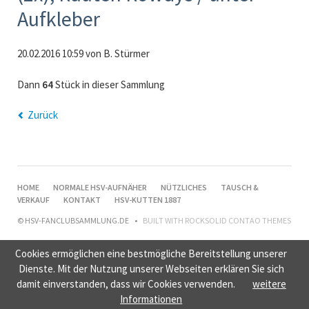
Aufkleber
20.02.2016 10:59
von B. Stürmer
Dann
64
Stück in dieser Sammlung
Zurück
NAVIGATION
HOME
NORMALE HSV-AUFNÄHER
NÜTZLICHES
TAUSCH &
ÜBERSPRINGEN
VERKAUF
KONTAKT
HSV-KUTTEN 1887
© HSV-FANCLUBSAMMLUNG.DE
BUILT WITH
ROCKSOLID CONTAO THEMES
Cookies ermöglichen eine bestmögliche Bereitstellung unserer
Dienste. Mit der Nutzung unserer Webseiten erklären Sie sich
damit einverstanden, dass wir Cookies verwenden.
weitere
Informationen