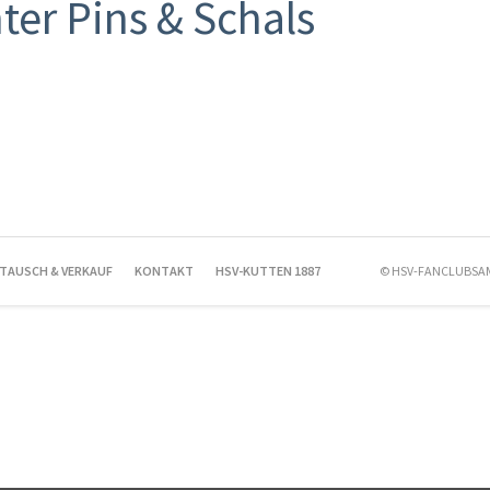
nter Pins & Schals
TAUSCH & VERKAUF
KONTAKT
HSV-KUTTEN 1887
© HSV-FANCLUBS