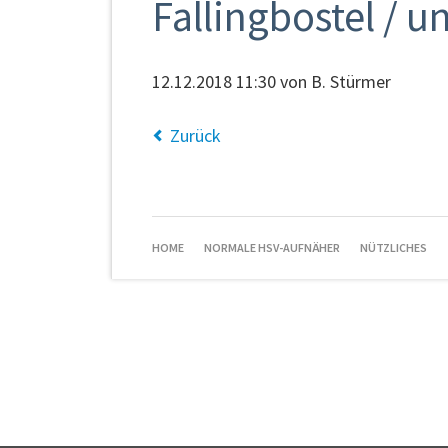
Fallingbostel / u
12.12.2018 11:30
von B. Stürmer
Zurück
NAVIGATION
HOME
NORMALE HSV-AUFNÄHER
NÜTZLICHES
ÜBERSPRINGEN