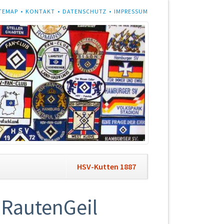
ON
TEMAP
KONTAKT
DATENSCHUTZ
IMPRESSUM
NGEN
on
HSV-Kutten 1887
ngen
, RautenGeil