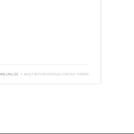
AMMLUNG.DE
BUILT WITH
ROCKSOLID CONTAO THEMES