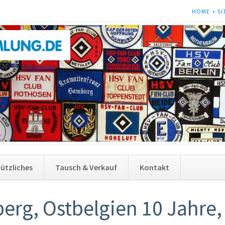
NAVIGATI
HOME
SI
ÜBERSPRI
Navigati
ützliches
Tausch & Verkauf
Kontakt
überspri
berg, Ostbelgien 10 Jahre