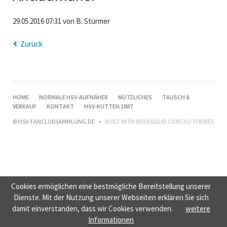
29.05.2016 07:31
von B. Stürmer
Zurück
NAVIGATION
HOME
NORMALE HSV-AUFNÄHER
NÜTZLICHES
TAUSCH &
ÜBERSPRINGEN
VERKAUF
KONTAKT
HSV-KUTTEN 1887
© HSV-FANCLUBSAMMLUNG.DE
BUILT WITH
ROCKSOLID CONTAO THEMES
Cookies ermöglichen eine bestmögliche Bereitstellung unserer
Dienste. Mit der Nutzung unserer Webseiten erklären Sie sich
damit einverstanden, dass wir Cookies verwenden.
weitere
Informationen