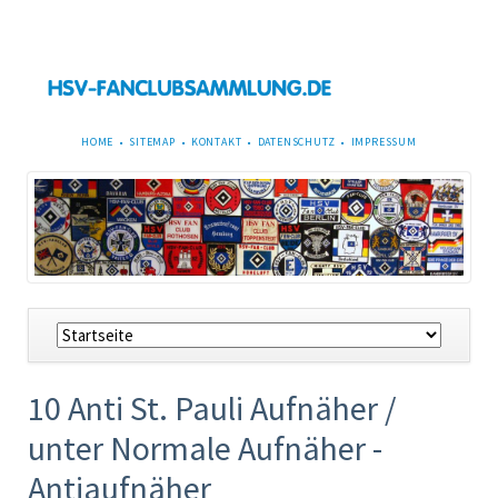
NAVIGATION
HOME
SITEMAP
KONTAKT
DATENSCHUTZ
IMPRESSUM
ÜBERSPRINGEN
Navigation
überspringen
10 Anti St. Pauli Aufnäher /
unter Normale Aufnäher -
Antiaufnäher