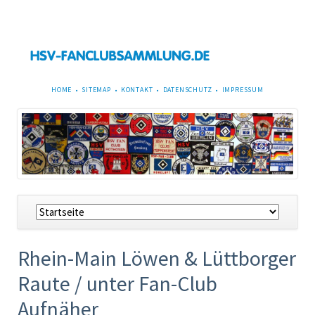
NAVIGATION
HOME
SITEMAP
KONTAKT
DATENSCHUTZ
IMPRESSUM
ÜBERSPRINGEN
Navigation
überspringen
Rhein-Main Löwen & Lüttborger
Raute / unter Fan-Club
Aufnäher