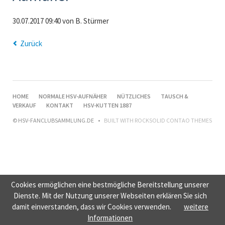
30.07.2017 09:40
von B. Stürmer
Zurück
NAVIGATION
HOME
NORMALE HSV-AUFNÄHER
NÜTZLICHES
TAUSCH &
ÜBERSPRINGEN
VERKAUF
KONTAKT
HSV-KUTTEN 1887
© HSV-FANCLUBSAMMLUNG.DE
BUILT WITH
ROCKSOLID CONTAO THEMES
Cookies ermöglichen eine bestmögliche Bereitstellung unserer
Dienste. Mit der Nutzung unserer Webseiten erklären Sie sich
damit einverstanden, dass wir Cookies verwenden.
weitere
Informationen