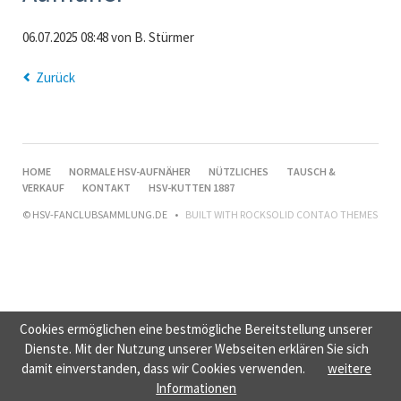
06.07.2025 08:48
von B. Stürmer
Zurück
NAVIGATION
HOME
NORMALE HSV-AUFNÄHER
NÜTZLICHES
TAUSCH &
ÜBERSPRINGEN
VERKAUF
KONTAKT
HSV-KUTTEN 1887
© HSV-FANCLUBSAMMLUNG.DE
BUILT WITH
ROCKSOLID CONTAO THEMES
Cookies ermöglichen eine bestmögliche Bereitstellung unserer
Dienste. Mit der Nutzung unserer Webseiten erklären Sie sich
damit einverstanden, dass wir Cookies verwenden.
weitere
Informationen