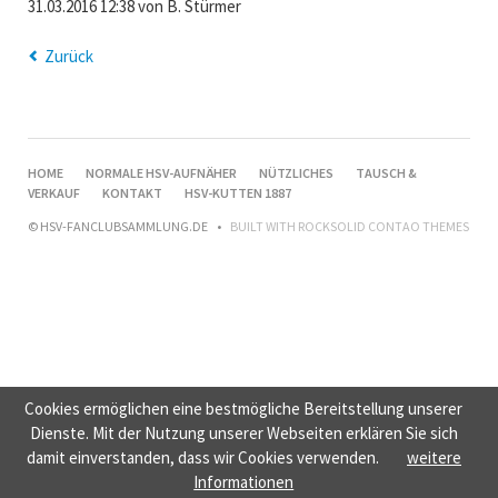
31.03.2016 12:38
von B. Stürmer
Zurück
NAVIGATION
HOME
NORMALE HSV-AUFNÄHER
NÜTZLICHES
TAUSCH &
ÜBERSPRINGEN
VERKAUF
KONTAKT
HSV-KUTTEN 1887
© HSV-FANCLUBSAMMLUNG.DE
BUILT WITH
ROCKSOLID CONTAO THEMES
Cookies ermöglichen eine bestmögliche Bereitstellung unserer
Dienste. Mit der Nutzung unserer Webseiten erklären Sie sich
damit einverstanden, dass wir Cookies verwenden.
weitere
Informationen