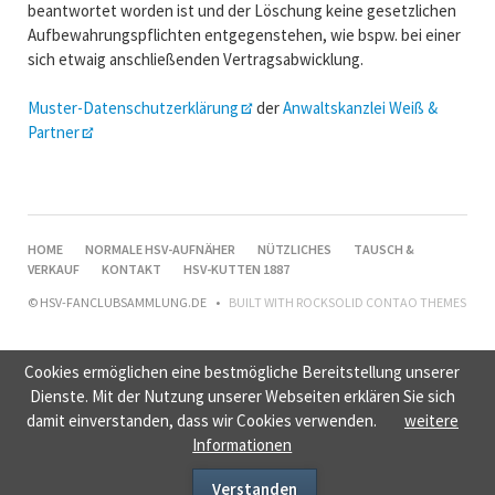
beantwortet worden ist und der Löschung keine gesetzlichen
Aufbewahrungspflichten entgegenstehen, wie bspw. bei einer
sich etwaig anschließenden Vertragsabwicklung.
Muster-Datenschutzerklärung
der
Anwaltskanzlei Weiß &
Partner
NAVIGATION
HOME
NORMALE HSV-AUFNÄHER
NÜTZLICHES
TAUSCH &
ÜBERSPRINGEN
VERKAUF
KONTAKT
HSV-KUTTEN 1887
© HSV-FANCLUBSAMMLUNG.DE
BUILT WITH
ROCKSOLID CONTAO THEMES
Cookies ermöglichen eine bestmögliche Bereitstellung unserer
Dienste. Mit der Nutzung unserer Webseiten erklären Sie sich
damit einverstanden, dass wir Cookies verwenden.
weitere
Informationen
Verstanden