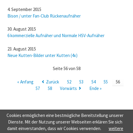
4. September 2015
Bison / unter Fan-Club Rückenaufnäher
30. August 2015
6 kommerzielle Aufnäher und Normale HSV-Aufnäher
23. August 2015
Neue Kutten-Bilder unter Kutten (4x)
Seite 56 von 58
« Anfang
Zurück
52
53
54
55
56
57
58
Vorwärts
Ende »
Cookies ermöglichen eine bestmögliche Bereitstellung unserer
NAVIGATION
HOME
NORMALE HSV-AUFNÄHER
NÜTZLICHES
TAUSCH &
Dienste. Mit der Nutzung unserer Webseiten erklären Sie sich
ÜBERSPRINGEN
VERKAUF
KONTAKT
HSV-KUTTEN 1887
damit einverstanden, dass wir Cookies verwenden.
weitere