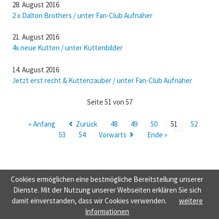
28. August 2016
2 x Dalton Brothers / unter Fan-Club Aufnäher
21. August 2016
4x neue Kutten / unter Kuttenbilder
14. August 2016
Jetzt erst recht & Kuttenzauber / unter Fan-Club Aufnäher
Seite 51 von 57
« Anfang
Zurück
48
49
50
51
52
53
54
Vorwärts
Ende »
Cookies ermöglichen eine bestmögliche Bereitstellung unserer
NAVIGATION
HOME
NORMALE HSV-AUFNÄHER
NÜTZLICHES
TAUSCH &
Dienste. Mit der Nutzung unserer Webseiten erklären Sie sich
ÜBERSPRINGEN
VERKAUF
KONTAKT
HSV-KUTTEN 1887
damit einverstanden, dass wir Cookies verwenden.
weitere
© HSV-FANCLUBSAMMLUNG.DE
BUILT WITH
ROCKSOLID CONTAO THEMES
Informationen