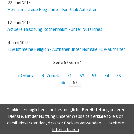
22. Juni 2015
Hermanns treue Riege unter Fan-Club Aufnäher
12. Juni 2015
Aktuelle Fälschung Rothenbaum - unter Nützliches
4. Juni 2015
HSV ist meine Religion - Aufnäher unter Normale HSV-Aufnäher
Seite 57 von 57
« Anfang
Zurück
51
52
53
54
55
56
57
Cookies ermöglichen eine bestmögliche Bereitstellung unserer
NAVIGATION
HOME
NORMALE HSV-AUFNÄHER
NÜTZLICHES
TAUSCH &
Dienste. Mit der Nutzung unserer Webseiten erklären Sie sich
ÜBERSPRINGEN
VERKAUF
KONTAKT
HSV-KUTTEN 1887
damit einverstanden, dass wir Cookies verwenden.
weitere
© HSV-FANCLUBSAMMLUNG.DE
BUILT WITH
ROCKSOLID CONTAO THEMES
Informationen