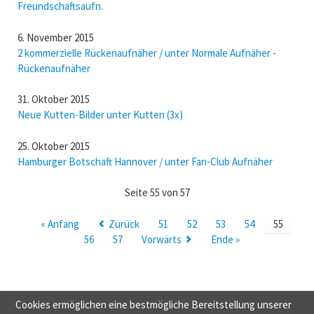
Freundschaftsaufn.
6. November 2015
2 kommerzielle Rückenaufnäher / unter Normale Aufnäher -
Rückenaufnäher
31. Oktober 2015
Neue Kutten-Bilder unter Kutten (3x)
25. Oktober 2015
Hamburger Botschaft Hannover / unter Fan-Club Aufnäher
Seite 55 von 57
« Anfang
Zurück
51
52
53
54
55
56
57
Vorwärts
Ende »
Cookies ermöglichen eine bestmögliche Bereitstellung unserer
NAVIGATION
HOME
NORMALE HSV-AUFNÄHER
NÜTZLICHES
TAUSCH &